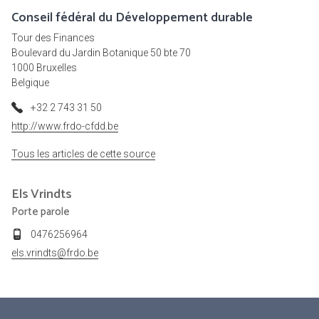
Conseil fédéral du Développement durable
Tour des Finances
Boulevard du Jardin Botanique 50 bte 70
1000 Bruxelles
Belgique
+32 2 743 31 50
http://www.frdo-cfdd.be
Tous les articles de cette source
Els
Vrindts
Porte parole
0476256964
els.vrindts@frdo.be