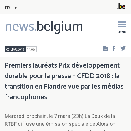
FR
news.
belgium
Main
navigation
MENU
Faceb
Tw
05 MAR 2018
14:06
Premiers lauréats Prix développement
durable pour la presse – CFDD 2018 : la
transition en Flandre vue par les médias
francophones
Mercredi prochain, le 7 mars (23h) La Deux de la
RTBF diffuse une émission spéciale de Alors on