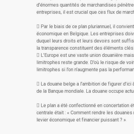
d’énormes quantités de marchandises pénètrent
entreprises, il est crucial que ces flux de mar
 Par le biais de ce plan pluriannuel, il convien
économique en Belgique. Les entreprises doive
duquel leurs droits et leurs devoirs sont suffisa
la transparence constituent des éléments clés 
 L’Europe est une vaste union douanière mais
limitrophes reste grande. D’où le risque de v
limitrophes si l’on n’augmente pas la perform
 La douane belge a l’ambition de figurer d’ic
de la Banque mondiale. La douane occupe act
 Le plan a été confectionné en concertation ét
centrale était : « Comment rendre les douanes
levier économique et financier puissant ? »