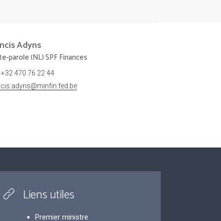
ncis
Adyns
te-parole (NL) SPF Finances
+32 470 76 22 44
ncis.adyns@minfin.fed.be
Liens utiles
Premier ministre