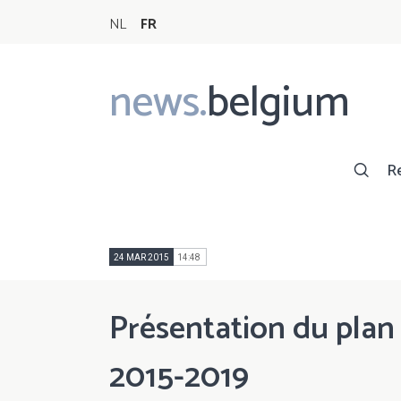
NL
FR
news.
belgium
Main
navigation
R
24 MAR 2015
14:48
Présentation du plan
2015-2019