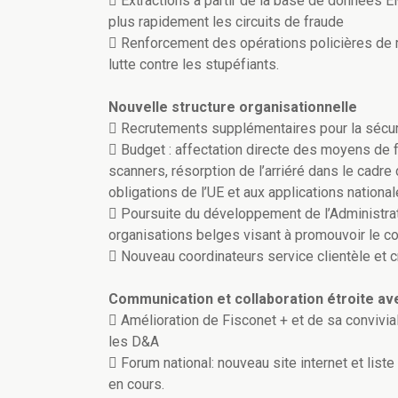
 Extractions à partir de la base de données
plus rapidement les circuits de fraude
 Renforcement des opérations policières de m
lutte contre les stupéfiants.
Nouvelle structure organisationnelle
 Recrutements supplémentaires pour la sécuris
 Budget : affectation directe des moyens de 
scanners, résorption de l’arriéré dans le cadre
obligations de l’UE et aux applications nationa
 Poursuite du développement de l’Administrat
organisations belges visant à promouvoir le 
 Nouveau coordinateurs service clientèle et
Communication et collaboration étroite av
 Amélioration de Fisconet + et de sa convivia
les D&A
 Forum national: nouveau site internet et liste
en cours.