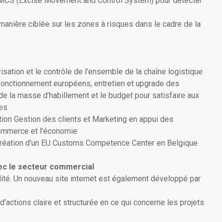
 EMCS (Excise Movement and Control System) pour détecter
anière ciblée sur les zones à risques dans le cadre de la
ation et le contrôle de l’ensemble de la chaîne logistique
fonctionnement européens, entretien et upgrade des
 de la masse d’habillement et le budget pour satisfaire aux
les
ion Gestion des clients et Marketing en appui des
commerce et l’économie
 création d’un EU Customs Competence Center en Belgique
ec le secteur commercial
lité. Un nouveau site internet est également développé par
 d’actions claire et structurée en ce qui concerne les projets