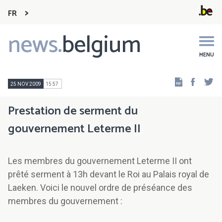
FR
news.
belgium
Main
navigation
MENU
Faceb
Tw
25 NOV 2009
15:57
Prestation de serment du
gouvernement Leterme II
Les membres du gouvernement Leterme II ont
prêté serment à 13h devant le Roi au Palais royal de
Laeken. Voici le nouvel ordre de préséance des
membres du gouvernement :