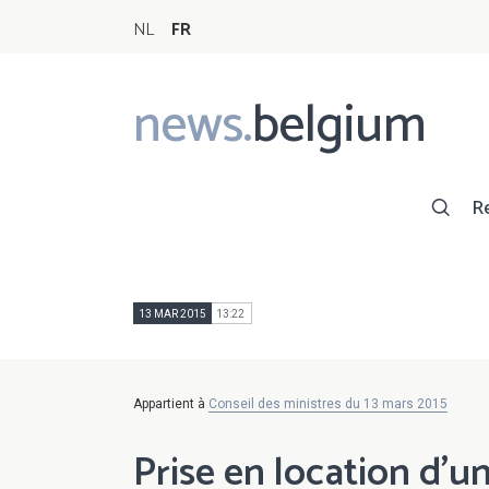
NL
FR
news.
belgium
Main
navigation
R
13 MAR 2015
13:22
Appartient à
Conseil des ministres du 13 mars 2015
Prise en location d'u