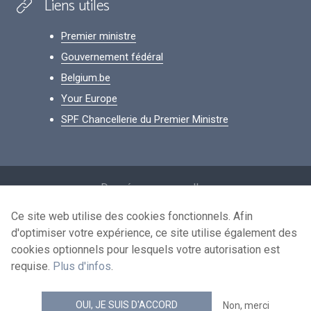
Liens utiles
Premier ministre
Gouvernement fédéral
Belgium.be
Your Europe
SPF Chancellerie du Premier Ministre
Footer
Données personnelles
Conditions de réutilisation
Ce site web utilise des cookies fonctionnels. Afin
d'optimiser votre expérience, ce site utilise également des
Contactez-nous
cookies optionnels pour lesquels votre autorisation est
Accessibilité
requise.
Plus d'infos
.
news.belgium flux RSS
OUI, JE SUIS D'ACCORD
Non, merci