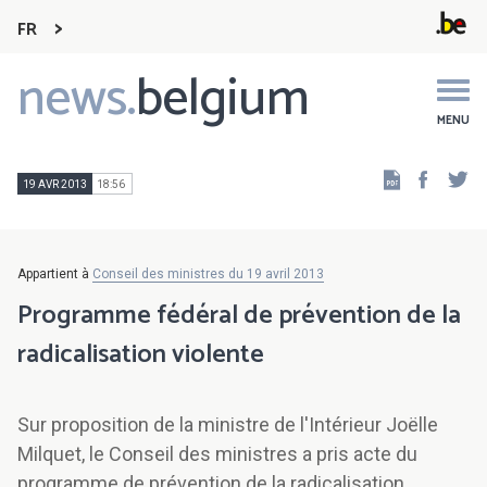
FR
news.
belgium
Main
navigation
MENU
Faceb
Tw
19 AVR 2013
18:56
Appartient à
Conseil des ministres du 19 avril 2013
Programme fédéral de prévention de la
radicalisation violente
Sur proposition de la ministre de l'Intérieur Joëlle
Milquet, le Conseil des ministres a pris acte du
programme de prévention de la radicalisation