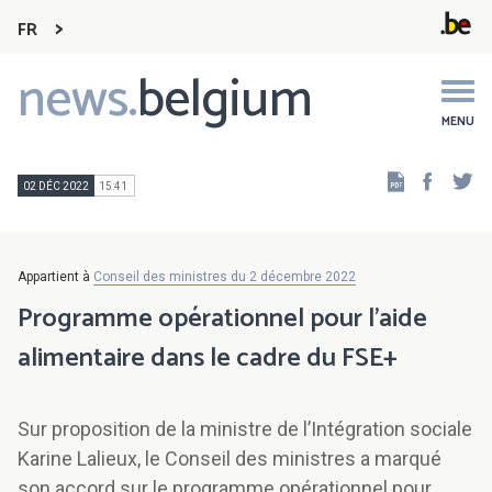
FR
news.
belgium
Main
navigation
MENU
Faceb
Tw
02 DÉC 2022
15:41
Appartient à
Conseil des ministres du 2 décembre 2022
Programme opérationnel pour l’aide
alimentaire dans le cadre du FSE+
Sur proposition de la ministre de l’Intégration sociale
Karine Lalieux, le Conseil des ministres a marqué
son accord sur le programme opérationnel pour