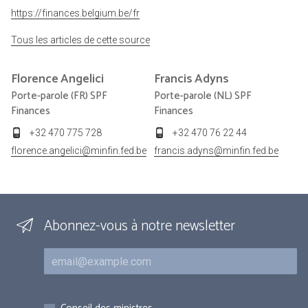
https://finances.belgium.be/fr
Tous les articles de cette source
Florence
Angelici
Francis
Adyns
Porte-parole (FR) SPF
Porte-parole (NL) SPF
Finances
Finances
+32 470 775 728
+32 470 76 22 44
florence.angelici@minfin.fed.be
francis.adyns@minfin.fed.be
Abonnez-vous à notre newsletter
Courriel
Inscriptions