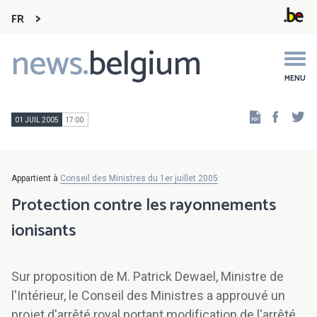
FR
news.
belgium
Main
navigation
MENU
Faceb
Tw
01 JUIL 2005
17:00
Appartient à
Conseil des Ministres du 1er juillet 2005
Protection contre les rayonnements
ionisants
Sur proposition de M. Patrick Dewael, Ministre de
l'Intérieur, le Conseil des Ministres a approuvé un
projet d'arrêté royal portant modification de l'arrêté