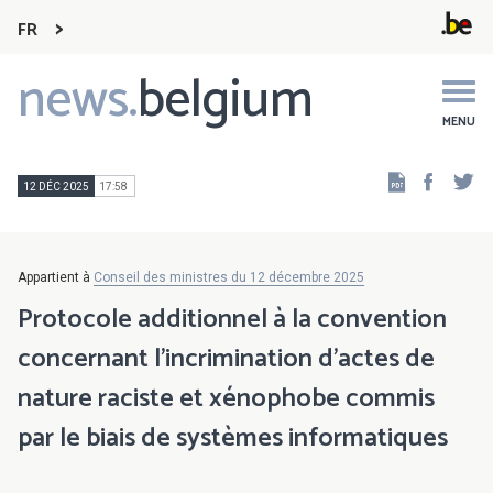
FR
news.
belgium
Main
navigation
MENU
Faceb
Tw
12 DÉC 2025
17:58
Appartient à
Conseil des ministres du 12 décembre 2025
Protocole additionnel à la convention
concernant l’incrimination d’actes de
nature raciste et xénophobe commis
par le biais de systèmes informatiques