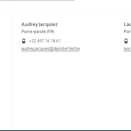
Audrey
Jacquiez
La
Porte-parole (FR)
Por
+32 497 16 18 61
audrey.jacquiez@diplobel.fed.be
lau