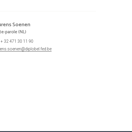
urens
Soenen
te-parole (NL)
+ 32 471 30 11 90
rens.soenen@diplobel.fed.be