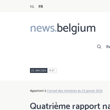
NL
FR
news.
belgium
Main
navigation
R
23 JAN 2026
14:57
Appartient à
Conseil des ministres du 23 janvier 2026
Quatrième rapport na