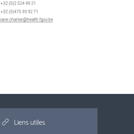
+32 (0)2 524 99 21
+32 (0)475 93 92 71
ciane.charlier@health.fgov.be
Liens utiles