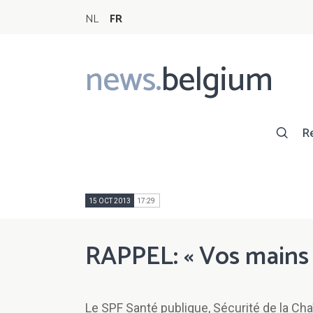
NL
FR
news.
belgium
Main
navigation
R
15 OCT 2013
17:29
RAPPEL: « Vos mains 
Le SPF Santé publique, Sécurité de la Cha