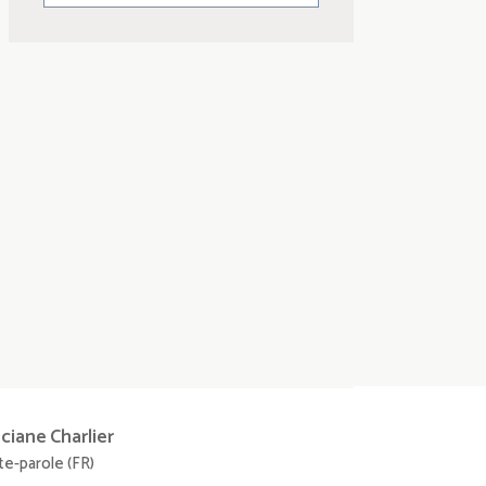
nciane
Charlier
te-parole (FR)