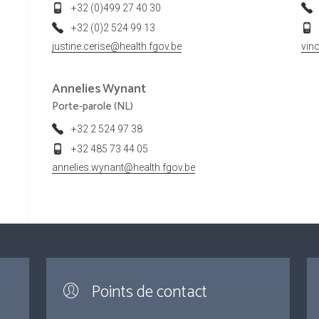
+32 (0)499 27 40 30
+32 (0)2 524 99 13
justine.cerise@health.fgov.be
vin
Annelies
Wynant
Porte-parole (NL)
+32 2 524 97 38
+32 485 73 44 05
annelies.wynant@health.fgov.be
Points de contact