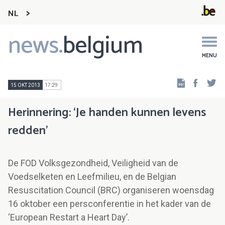
NL
news.
belgium
Main
navigation
MENU
Faceb
Tw
15 OKT 2013
17:29
Herinnering: ‘Je handen kunnen levens
redden’
De FOD Volksgezondheid, Veiligheid van de
Voedselketen en Leefmilieu, en de Belgian
Resuscitation Council (BRC) organiseren woensdag
16 oktober een persconferentie in het kader van de
‘European Restart a Heart Day’.