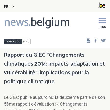
FR
news.
belgium
Main
navigation
MENU
Faceb
Tw
31 MAR 2014
18:44
Rapport du GIEC "Changements
climatiques 2014: impacts, adaptation et
vulnérabilité": implications pour la
politique climatique
Le GIEC publie aujourd’hui la deuxième partie de son
5ème rapport d’évaluation : « Changements