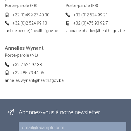
Porte-parole (FR)
Porte-parole (FR)
+32 (0)499 27 40 30
+32 (0)2 524 99 21
+32 (0)2 524 99 13
+32 (0)475 93 92 71
justine.cerise@health.fgov.be
vinciane.charlier@health.fgov.be
Annelies
Wynant
Porte-parole (NL)
+32 2 524 97 38
+32 485 73 44 05
annelies.wynant@health.fgov.be
Abonnez-vous à notre newsletter
Courriel