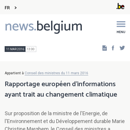
FR
news.
belgium
Main
navigation
MENU
Faceb
Tw
11 MAR 2016
13:00
Appartient à
Conseil des ministres du 11 mars 2016
Rapportage européen d'informations
ayant trait au changement climatique
Sur proposition de la ministre de l'Energie, de
l'Environnement et du Développement durable Marie
Christine Marghem, le Conseil des ministres a