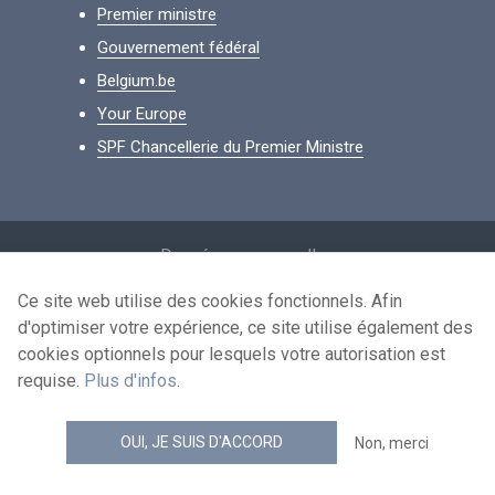
Premier ministre
Gouvernement fédéral
Belgium.be
Your Europe
SPF Chancellerie du Premier Ministre
Footer
Données personnelles
Conditions de réutilisation
Ce site web utilise des cookies fonctionnels. Afin
d'optimiser votre expérience, ce site utilise également des
Contactez-nous
cookies optionnels pour lesquels votre autorisation est
Accessibilité
requise.
Plus d'infos
.
news.belgium flux RSS
OUI, JE SUIS D'ACCORD
Non, merci
© 2026 - news.belgium.be