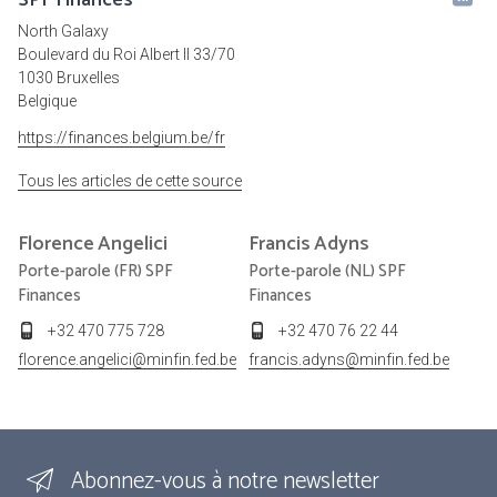
SPF Finances
North Galaxy
Boulevard du Roi Albert II 33/70
1030 Bruxelles
Belgique
https://finances.belgium.be/fr
Tous les articles de cette source
Florence
Angelici
Francis
Adyns
Porte-parole (FR) SPF
Porte-parole (NL) SPF
Finances
Finances
+32 470 775 728
+32 470 76 22 44
florence.angelici@minfin.fed.be
francis.adyns@minfin.fed.be
Abonnez-vous à notre newsletter