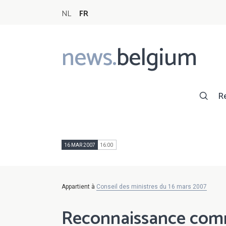
NL
FR
news.
belgium
Main
navigation
R
16 MAR 2007
16:00
Appartient à
Conseil des ministres du 16 mars 2007
Reconnaissance comm