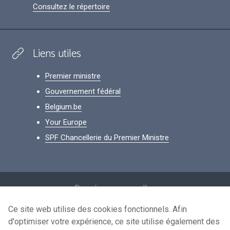
Consultez le répertoire
Liens utiles
Premier ministre
Gouvernement fédéral
Belgium.be
Your Europe
SPF Chancellerie du Premier Ministre
Footer
Données personnelles
Conditions de réutilisation
Ce site web utilise des cookies fonctionnels. Afin
d'optimiser votre expérience, ce site utilise également des
Contactez-nous