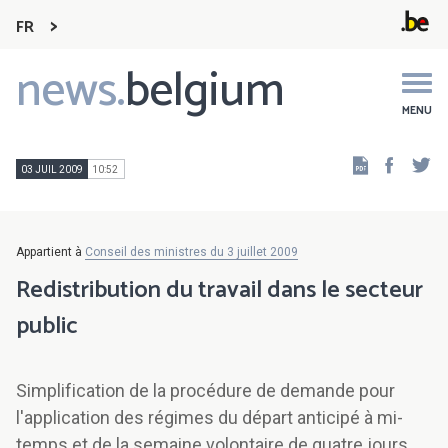
FR
news.
belgium
Main
navigation
MENU
Faceb
Tw
03 JUIL 2009
10:52
Appartient à
Conseil des ministres du 3 juillet 2009
Redistribution du travail dans le secteur
public
Simplification de la procédure de demande pour
l'application des régimes du départ anticipé à mi-
temps et de la semaine volontaire de quatre jours