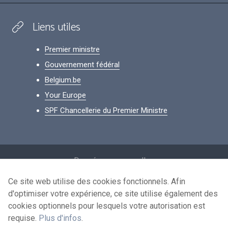
Liens utiles
Premier ministre
Gouvernement fédéral
Belgium.be
Your Europe
SPF Chancellerie du Premier Ministre
Footer
Données personnelles
Conditions de réutilisation
Ce site web utilise des cookies fonctionnels. Afin
d'optimiser votre expérience, ce site utilise également des
Contactez-nous
cookies optionnels pour lesquels votre autorisation est
Accessibilité
requise.
Plus d'infos
.