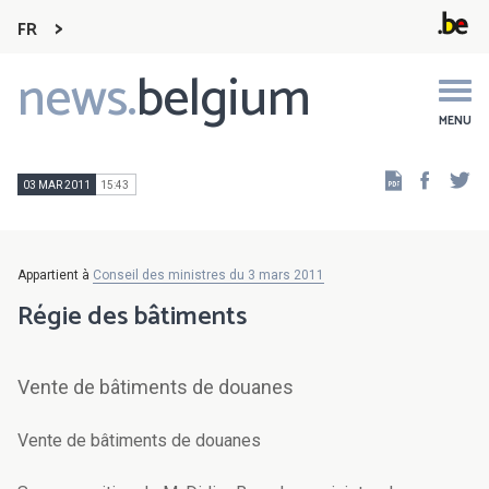
FR
news.
belgium
Main
navigation
MENU
Faceb
Tw
03 MAR 2011
15:43
Appartient à
Conseil des ministres du 3 mars 2011
Régie des bâtiments
Vente de bâtiments de douanes
Vente de bâtiments de douanes