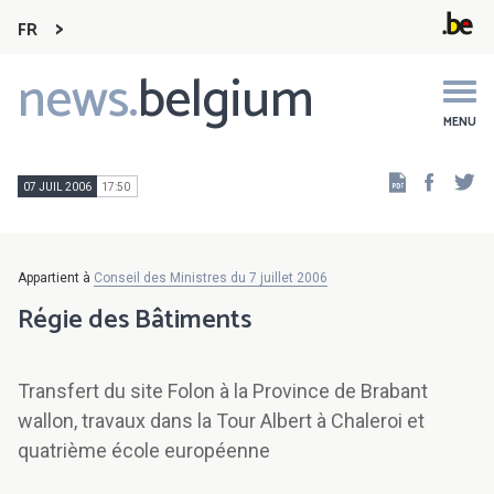
FR
news.
belgium
Main
navigation
MENU
Faceb
Tw
07 JUIL 2006
17:50
Appartient à
Conseil des Ministres du 7 juillet 2006
Régie des Bâtiments
Transfert du site Folon à la Province de Brabant
wallon, travaux dans la Tour Albert à Chaleroi et
quatrième école européenne