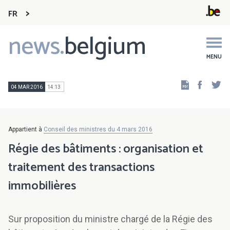
FR
news.
belgium
Main
navigation
MENU
Faceb
Tw
04 MAR 2016
14:13
Appartient à
Conseil des ministres du 4 mars 2016
Régie des bâtiments : organisation et
traitement des transactions
immobilières
Sur proposition du ministre chargé de la Régie des