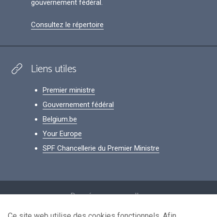
gouvernement fédéral.
Consultez le répertoire
Liens utiles
Premier ministre
Gouvernement fédéral
Belgium.be
Your Europe
SPF Chancellerie du Premier Ministre
Footer
Données personnelles
Conditions de réutilisation
Ce site web utilise des cookies fonctionnels. Afin