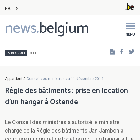
FR
news.
belgium
Main
navigation
MENU
Faceb
Tw
09 DÉC 2014
18:11
Appartient à
Conseil des ministres du 11 décembre 2014
Régie des bâtiments : prise en location
d'un hangar à Ostende
Le Conseil des ministres a autorisé le ministre
chargé de la Régie des bâtiments Jan Jambon à
conclure un contrat de location pour un hangar situé