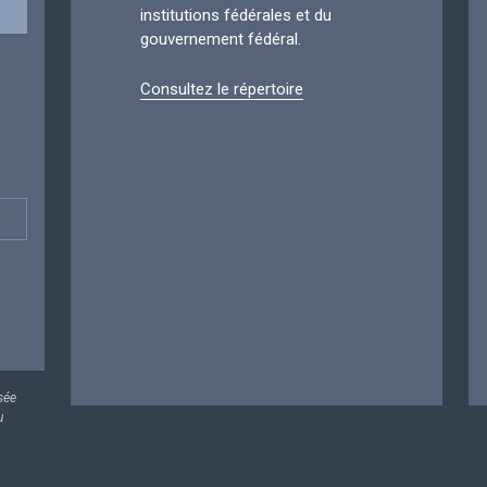
institutions fédérales et du
gouvernement fédéral.
Consultez le répertoire
sée
u