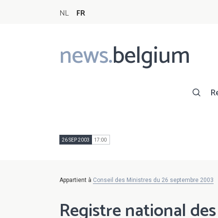
NL
FR
news.
belgium
Main
navigation
R
26 SEP 2003
17:00
Appartient à
Conseil des Ministres du 26 septembre 2003
Registre national de