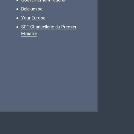
Gouvernement fédéral
Belgium.be
Your Europe
SPF Chancellerie du Premier
Ministre