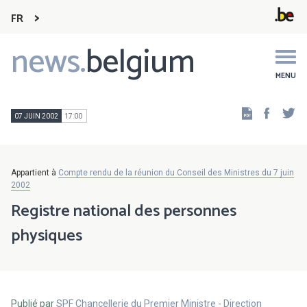
FR
news.
belgium
Main
navigation
MENU
Faceb
Tw
07 JUIN 2002
17:00
Appartient à
Compte rendu de la réunion du Conseil des Ministres du 7 juin
2002
Registre national des personnes
physiques
Publié par
SPF Chancellerie du Premier Ministre - Direction