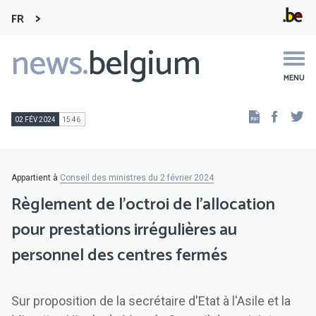
FR
news.
belgium
Main
navigation
MENU
Faceb
Tw
02 FÉV 2024
15:46
Appartient à
Conseil des ministres du 2 février 2024
Règlement de l'octroi de l'allocation
pour prestations irrégulières au
personnel des centres fermés
Sur proposition de la secrétaire d'Etat à l'Asile et la