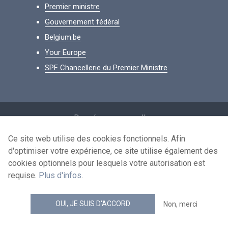
Premier ministre
Gouvernement fédéral
Belgium.be
Your Europe
SPF Chancellerie du Premier Ministre
Footer
Données personnelles
Conditions de réutilisation
Ce site web utilise des cookies fonctionnels. Afin
d'optimiser votre expérience, ce site utilise également des
Contactez-nous
cookies optionnels pour lesquels votre autorisation est
Accessibilité
requise.
Plus d'infos
.
news.belgium flux RSS
OUI, JE SUIS D'ACCORD
Non, merci
© 2026 - news.belgium.be