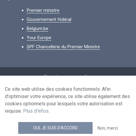
Premier ministre
Gouvernement fédéral
Belgium.be
Your Europe
SPF Chancellerie du Premier Ministre
Footer
Données personnelles
Conditions de réutilisation
Ce site web utilise des cookies fonctionnels. Afin
d'optimiser votre expérience, ce site utilise également des
Contactez-nous
cookies optionnels pour lesquels votre autorisation est
Accessibilité
requise.
Plus d'infos
.
news.belgium flux RSS
OUI, JE SUIS D'ACCORD
Non, merci
© 2026 - news.belgium.be