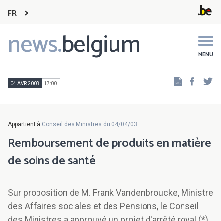
FR
news.
belgium
Main
navigation
MENU
Faceb
Tw
04 AVR 2003
17:00
Appartient à
Conseil des Ministres du 04/04/03
Remboursement de produits en matière
de soins de santé
Sur proposition de M. Frank Vandenbroucke, Ministre
des Affaires sociales et des Pensions, le Conseil
des Ministres a approuvé un projet d'arrêté royal (*)