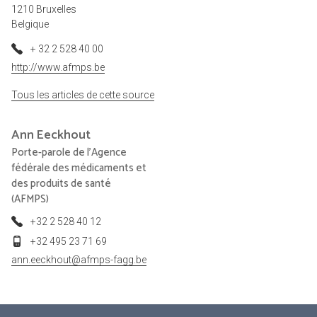
1210 Bruxelles
Belgique
+ 32 2 528 40 00
http://www.afmps.be
Tous les articles de cette source
Ann
Eeckhout
Porte-parole de l'Agence
fédérale des médicaments et
des produits de santé
(AFMPS)
+32 2 528 40 12
+32 495 23 71 69
ann.eeckhout@afmps-fagg.be