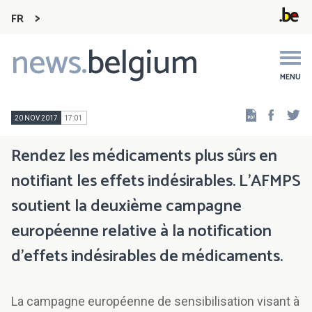
FR
news.
belgium
Main
navigation
MENU
Faceb
Tw
20 NOV 2017
17:01
Rendez les médicaments plus sûrs en
notifiant les effets indésirables. L’AFMPS
soutient la deuxième campagne
européenne relative à la notification
d'effets indésirables de médicaments.
La campagne européenne de sensibilisation visant à