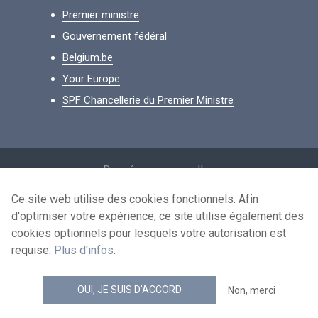
Premier ministre
Gouvernement fédéral
Belgium.be
Your Europe
SPF Chancellerie du Premier Ministre
Footer
Données personnelles
Conditions de réutilisation
Ce site web utilise des cookies fonctionnels. Afin
d'optimiser votre expérience, ce site utilise également des
Contactez-nous
cookies optionnels pour lesquels votre autorisation est
Accessibilité
requise.
Plus d'infos
.
news.belgium flux RSS
OUI, JE SUIS D'ACCORD
Non, merci
© 2026 - news.belgium.be