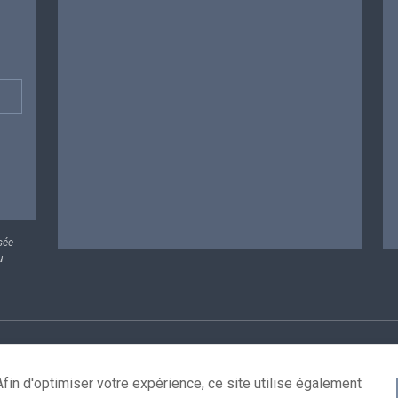
sée
u
rsonnelles
Conditions de réutilisation
Contactez-nous
A
fin d'optimiser votre expérience, ce site utilise également