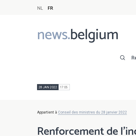
NL
FR
news.
belgium
Main
navigation
R
28 JAN 2022
17:05
Appartient à
Conseil des ministres du 28 janvier 2022
Renforcement de l'in