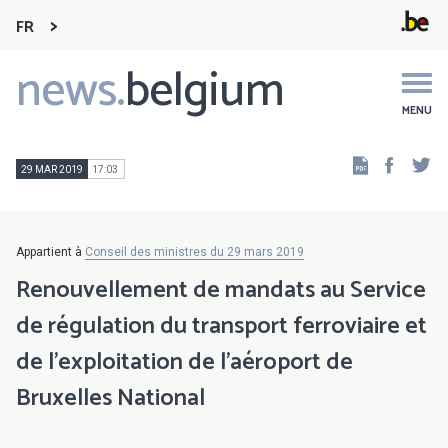
FR
news.
belgium
Main
navigation
MENU
Faceb
Tw
29 MAR 2019
17:03
Appartient à
Conseil des ministres du 29 mars 2019
Renouvellement de mandats au Service
de régulation du transport ferroviaire et
de l'exploitation de l'aéroport de
Bruxelles National