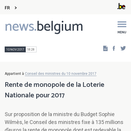
FR
news.
belgium
Main
navigation
MENU
Faceb
Tw
10 NOV 2017
18:28
Appartient à
Conseil des ministres du 10 novembre 2017
Rente de monopole de la Loterie
Nationale pour 2017
Sur proposition de la ministre du Budget Sophie
Wilmès, le Conseil des ministres fixe à 135 millions
d’euros la rente de monopole dont est redevable la