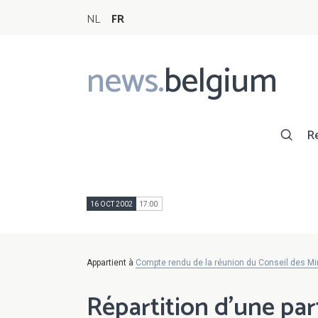
NL
FR
news.
belgium
Main
navigation
R
16 OCT 2002
17:00
Appartient à
Compte rendu de la réunion du Conseil des Mi
Répartition d'une par