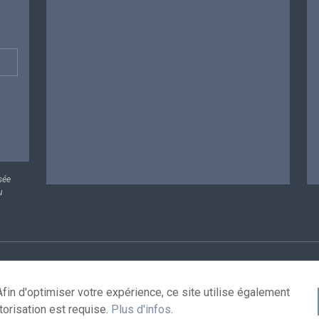
sée
u
rsonnelles
Conditions de réutilisation
Contactez-nous
A
fin d'optimiser votre expérience, ce site utilise également
torisation est requise.
Plus d'infos
.