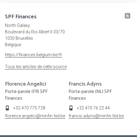
SPF Finances
North Galaxy
Boulevard du Roi Albert II 33/70
1030 Bruxelles
Belgique
https://finances.belgium.be/fr
Tous les articles de cette source
Florence
Angelici
Francis
Adyns
Porte-parole (FR) SPF
Porte-parole (NL) SPF
Finances
Finances
+32 470 775 728
+32 470 76 22 44
florence.angelici@minfin.fed.be
francis.adyns@minfin.fed.be