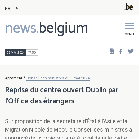
FR
news.
belgium
Main
navigation
MENU
Faceb
Tw
03 MAI 2024
17:50
Appartient à
Conseil des ministres du 3 mai 2024
Reprise du centre ouvert Dublin par
l’Office des étrangers
Sur proposition de la secrétaire d’État à l’Asile et la
Migration Nicole de Moor, le Conseil des ministres a
approuvé deux projets d’arrêté royal dans le cadre