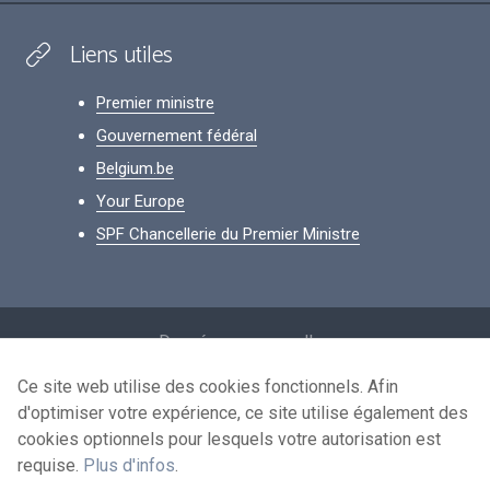
Liens utiles
Premier ministre
Gouvernement fédéral
Belgium.be
Your Europe
SPF Chancellerie du Premier Ministre
Footer
Données personnelles
Conditions de réutilisation
Ce site web utilise des cookies fonctionnels. Afin
d'optimiser votre expérience, ce site utilise également des
Contactez-nous
cookies optionnels pour lesquels votre autorisation est
Accessibilité
requise.
Plus d'infos
.