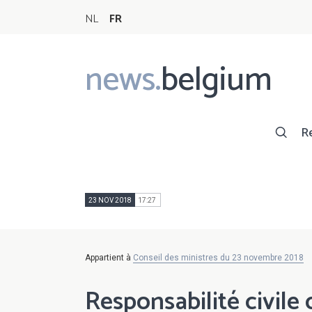
NL
FR
news.
belgium
Main
navigation
R
23 NOV 2018
17:27
Appartient à
Conseil des ministres du 23 novembre 2018
Responsabilité civile 