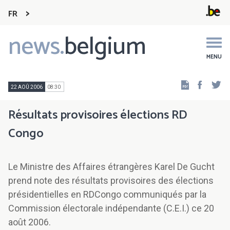
FR
news.
belgium
Main
navigation
MENU
Faceb
Tw
22 AOÛ 2006
08:30
Résultats provisoires élections RD
Congo
Le Ministre des Affaires étrangères Karel De Gucht
prend note des résultats provisoires des élections
présidentielles en RDCongo communiqués par la
Commission électorale indépendante (C.E.I.) ce 20
août 2006.