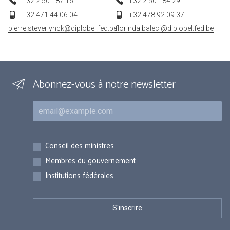
+32 2 501 87 16
+32 2 501 84 29
+32 471 44 06 04
+32 478 92 09 37
pierre.steverlynck@diplobel.fed.be
florinda.baleci@diplobel.fed.be
Abonnez-vous à notre newsletter
Courriel
Inscriptions
Conseil des ministres
Membres du gouvernement
Institutions fédérales