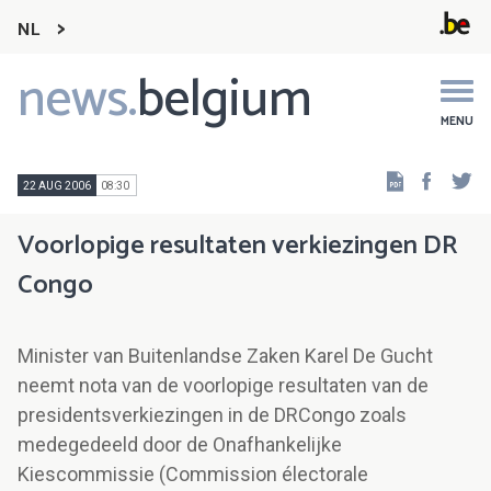
NL
news.
belgium
Main
navigation
MENU
Faceb
Tw
22 AUG 2006
08:30
Voorlopige resultaten verkiezingen DR
Congo
Minister van Buitenlandse Zaken Karel De Gucht
neemt nota van de voorlopige resultaten van de
presidentsverkiezingen in de DRCongo zoals
medegedeeld door de Onafhankelijke
Kiescommissie (Commission électorale