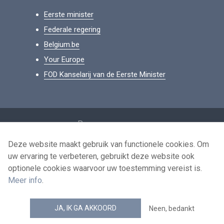
Eerste minister
Federale regering
Belgium.be
Your Europe
FOD Kanselarij van de Eerste Minister
Footer
Persoonsgegevens
Voorwaarden voor het hergebruik
Deze website maakt gebruik van functionele cookies. Om
uw ervaring te verbeteren, gebruikt deze website ook
Contacteer ons
optionele cookies waarvoor uw toestemming vereist is.
Toegankelijkheid
Meer info
.
news.belgium RSS feed
JA, IK GA AKKOORD
Neen, bedankt
© 2026 - news.belgium.be