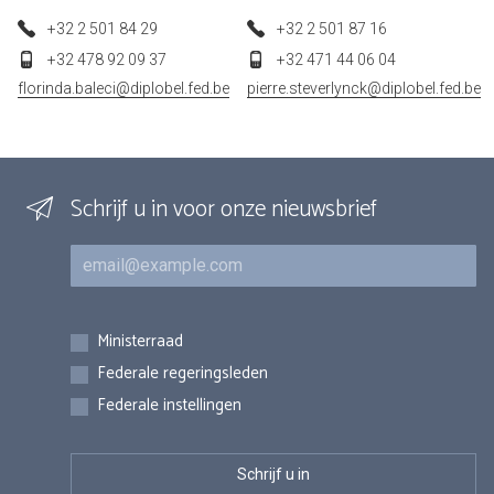
+32 2 501 84 29
+32 2 501 87 16
+32 478 92 09 37
+32 471 44 06 04
florinda.baleci@diplobel.fed.be
pierre.steverlynck@diplobel.fed.be
Schrijf u in voor onze nieuwsbrief
E-mail
Inschrijvingen
Ministerraad
Federale regeringsleden
Federale instellingen