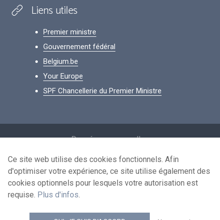
Liens utiles
Premier ministre
Gouvernement fédéral
Belgium.be
Your Europe
SPF Chancellerie du Premier Ministre
Footer
Données personnelles
Conditions de réutilisation
Ce site web utilise des cookies fonctionnels. Afin
d'optimiser votre expérience, ce site utilise également des
Contactez-nous
cookies optionnels pour lesquels votre autorisation est
Accessibilité
requise.
Plus d'infos
.
news.belgium flux RSS