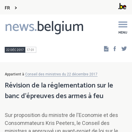
FR
news.
belgium
Main
navigation
MENU
Faceb
Tw
22 DÉC 2017
17:01
Appartient à
Conseil des ministres du 22 décembre 2017
Révision de la réglementation sur le
banc d'épreuves des armes à feu
Sur proposition du ministre de l'Economie et des
Consommateurs Kris Peeters, le Conseil des
ministres a approuvé un avant-projet de loi sur le