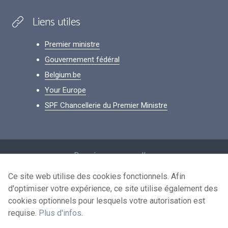
Liens utiles
Premier ministre
Gouvernement fédéral
Belgium.be
Your Europe
SPF Chancellerie du Premier Ministre
Footer
Données personnelles
Conditions de réutilisation
Ce site web utilise des cookies fonctionnels. Afin
d'optimiser votre expérience, ce site utilise également des
Contactez-nous
cookies optionnels pour lesquels votre autorisation est
Accessibilité
requise.
Plus d'infos
.