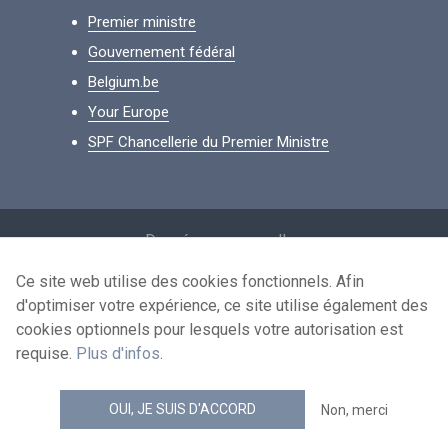
Premier ministre
Gouvernement fédéral
Belgium.be
Your Europe
SPF Chancellerie du Premier Ministre
Footer
Données personnelles
Conditions de réutilisation
Ce site web utilise des cookies fonctionnels. Afin
d'optimiser votre expérience, ce site utilise également des
Contactez-nous
cookies optionnels pour lesquels votre autorisation est
Accessibilité
requise.
Plus d'infos
.
news.belgium flux RSS
OUI, JE SUIS D'ACCORD
Non, merci
© 2026 - news.belgium.be