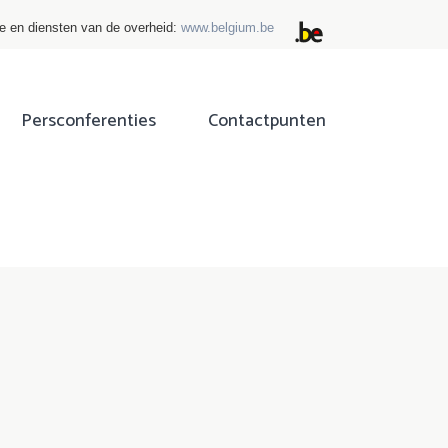
ie en diensten van de overheid:
www.belgium.be
Persconferenties
Contactpunten
ok
tter