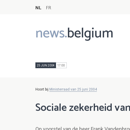
NL
FR
news.
belgium
Main
navigation
25 JUN 2004
17:00
Hoort bij
Ministerraad van 25 juni 2004
Sociale zekerheid van
Op voorstel van de heer Frank Vandenbro