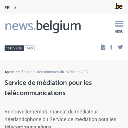
FR
news.
belgium
Main
navigation
MENU
Faceb
Tw
16 FÉV 2007
16:00
Appartient à
Conseil des ministres du 16 février 2007
Service de médiation pour les
télécommunications
Renouvellement du mandat du médiateur
néerlandophone du Service de médiation pour les
télécommunications