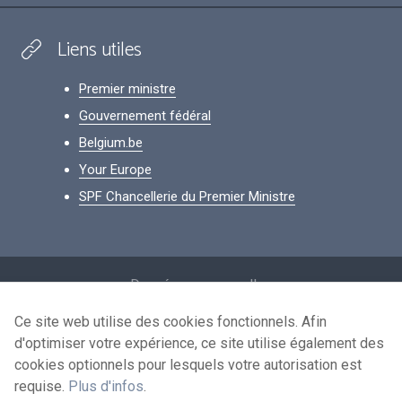
Liens utiles
Premier ministre
Gouvernement fédéral
Belgium.be
Your Europe
SPF Chancellerie du Premier Ministre
Footer
Données personnelles
Conditions de réutilisation
Ce site web utilise des cookies fonctionnels. Afin
d'optimiser votre expérience, ce site utilise également des
Contactez-nous
cookies optionnels pour lesquels votre autorisation est
Accessibilité
requise.
Plus d'infos
.