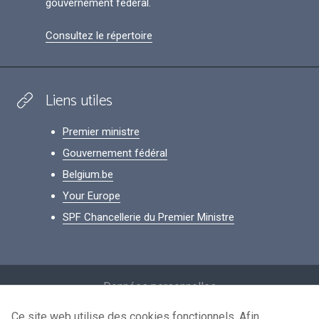
gouvernement fédéral.
Consultez le répertoire
Liens utiles
Premier ministre
Gouvernement fédéral
Belgium.be
Your Europe
SPF Chancellerie du Premier Ministre
Footer
Données personnelles
Conditions de réutilisation
Ce site web utilise des cookies fonctionnels. Afin