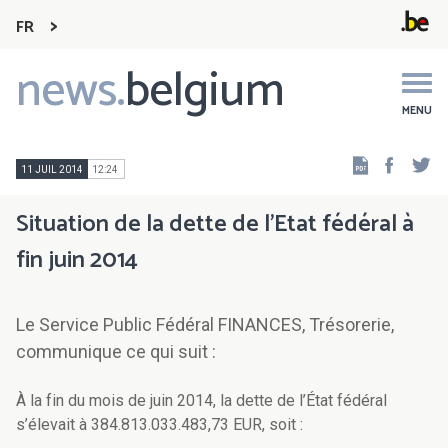
FR
news.
belgium
Main
navigation
MENU
Faceb
Tw
11 JUIL 2014
12:24
Situation de la dette de l'Etat fédéral à
fin juin 2014
Le Service Public Fédéral FINANCES, Trésorerie,
communique ce qui suit :
À la fin du mois de juin 2014, la dette de l’État fédéral
s’élevait à 384.813.033.483,73 EUR, soit :