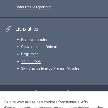
Consultez le répertoire
Liens utiles
Premier ministre
Gouvernement fédéral
Belgium.be
Your Europe
SPF Chancellerie du Premier Ministre
Footer
Données personnelles
Conditions de réutilisation
Ce site web utilise des cookies fonctionnels. Afin
d'optimiser votre expérience, ce site utilise également des