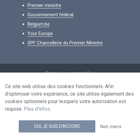
Premier ministre
Gouvernement fédéral
Belgium.be
Your Europe
SPF Chancellerie du Premier Ministre
Footer
Données personnelles
Conditions de réutilisation
Ce site web utilise des cookies fonctionnels. Afin
d'optimiser votre expérience, ce site utilise également des
Contactez-nous
cookies optionnels pour lesquels votre autorisation est
Accessibilité
requise.
Plus d'infos
.
news.belgium flux RSS
OUI, JE SUIS D'ACCORD
Non, merci
© 2026 - news.belgium.be