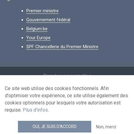
Premier ministre
Gouvernement fédéral
Belgium.be
Your Europe
SPF Chancellerie du Premier Ministre
Footer
Données personnelles
Conditions de réutilisation
Ce site web utilise des cookies fonctionnels. Afin
d'optimiser votre expérience, ce site utilise également des
Contactez-nous
cookies optionnels pour lesquels votre autorisation est
Accessibilité
requise.
Plus d'infos
.
news.belgium flux RSS
OUI, JE SUIS D'ACCORD
Non, merci
© 2026 - news.belgium.be