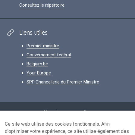
Consultez le répertoire
Liens utiles
Premier ministre
Gouvernement fédéral
Belgium.be
Your Europe
SPF Chancellerie du Premier Ministre
Footer
Données personnelles
Conditions de réutilisation
Ce site web utilise des cookies fonctionnels. Afin
d'optimiser votre expérience, ce site utilise également des
Contactez-nous