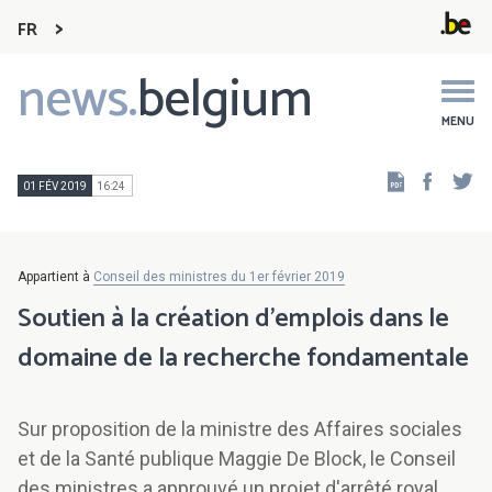
FR
news.
belgium
Main
navigation
MENU
Faceb
Tw
01 FÉV 2019
16:24
Appartient à
Conseil des ministres du 1er février 2019
Soutien à la création d'emplois dans le
domaine de la recherche fondamentale
Sur proposition de la ministre des Affaires sociales
et de la Santé publique Maggie De Block, le Conseil
des ministres a approuvé un projet d'arrêté royal