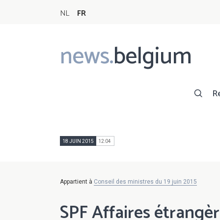
NL
FR
news.
belgium
Main
navigation
R
18 JUIN 2015
12:04
Appartient à
Conseil des ministres du 19 juin 2015
SPF Affaires étrangère